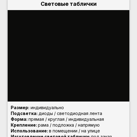
Световые таблички
Размер:
индивидуально
Подсветка:
диоды / светодиодная лента
Форма:
прямая / круглая / индивидуальная
Крепление:
рама / подложка / напрямую
Использование:
в помещении / на улице
Изготовление световой таблички:
под заказ